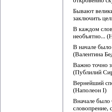
откровенно ск
Бывают велики
заключить цел
В каждом слов
необъятно... (
В начале был
(Валентина Бе
Важно точно з
(Публилий Си
Вернейший спо
(Наполеон I)
Вначале было 
словопрение, 