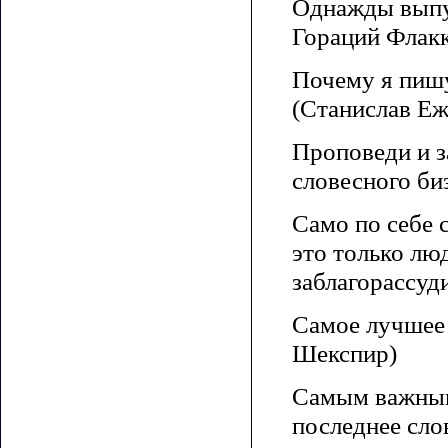
Однажды выпущ
Гораций Флакк
Почему я пишу
(Станислав Еж
Проповеди и з
словесного би
Само по себе 
это только люд
заблагорассуд
Самое лучшее 
Шекспир)
Самым важным 
последнее слов