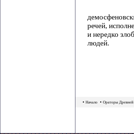
демосфеновски
речей, исполн
и нередко зло
людей.
•
•
Начало
Ораторы Древней