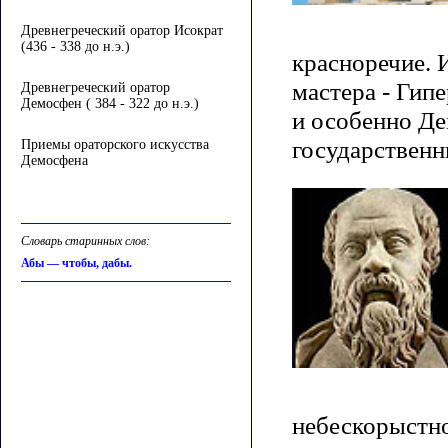
Древнегреческий оратор Исократ
(436 - 338 до н.э.)
красноречие. 
мастера - Гип
Древнегреческий оратор
Демосфен ( 384 - 322 до н.э.)
и особенно Д
государственн
Приемы ораторского искусства
Демосфена
Словарь старинных слов:
Абы — чтобы, дабы.
небескорыстно