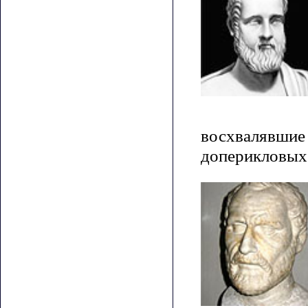
восхвалявшие 
доперикловых 