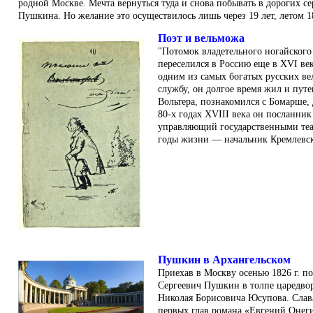
родной Москве. Мечта вернуться туда и снова побывать в дорогих се
Пушкина. Но желание это осуществилось лишь через 19 лет, летом 18
Поэт и вельможа
"Потомок владетельного ногайского
переселился в Россию еще в XVI в
одним из самых богатых русских ве
службу, он долгое время жил и путе
Вольтера, познакомился с Бомарше,
80-х годах XVIII века он посланник
управляющий государственными теа
годы жизни — начальник Кремлевск
Пушкин в Архангельском
Приехав в Москву осенью 1826 г. по
Сергеевич Пушкин в толпе царедво
Николая Борисовича Юсупова. Слав
первых глав романа «Евгений Онеги