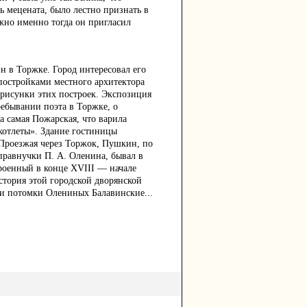
 мецената, было лестно признать в
жно именно тогда он пригласил
н в Торжке. Город интересовал его
постройками местного архитектора
 рисунки этих построек. Экспозиция
ребывании поэта в Торжке, о
а самая Пожарская, что варила
котлеты». Здание гостиницы
 Проезжая через Торжок, Пушкин, по
правнучки П. А. Оленина, бывал в
троенный в конце XVIII — начале
тория этой городской дворянской
ли потомки Олениных Балавинские...