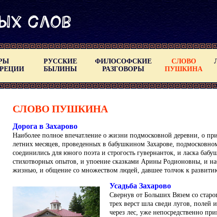
РЫ
РУССКИЕ
ФИЛОСОФСКИЕ
СЛОВО
ГРЕЦИИ
БЫЛИНЫ
РАЗГОВОРЫ
ПУШКИНА
СЛОВО ПУШКИНА
Дорога в Захарово
Наиболее полное впечатление о жизни подмосковной деревни, о при
летних месяцев, проведенных в бабушкином Захарове, подмосковно
соединились для юного поэта и строгость гувернанток, и ласка бабу
стихотворных опытов, и упоение сказками Арины Родионовны, и на
жизнью, и общение со множеством людей, давшее толчок к развитию
Усадьба Захарово
Свернув от Больших Вязем со старог
трех верст шла сведи лугов, полей 
через лес, уже непосредственно при