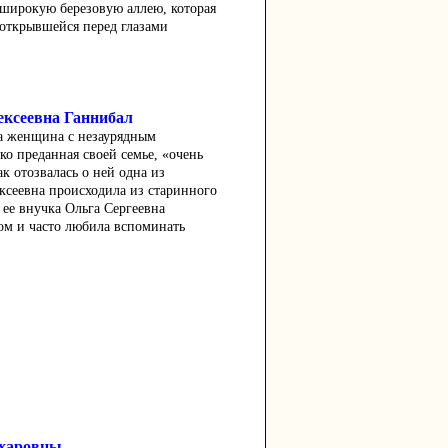
 широкую березовую аллею, которая
 открывшейся перед глазами
ексеевна Ганнибал
а женщина с незаурядным
ко преданная своей семье, «очень
ак отозвалась о ней одна из
ксеевна происходила из старинного
 ее внучка Ольга Сергеевна
ом и часто любила вспоминать
ахаровцы