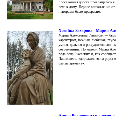
проселочная дорога превращалась в
вeла к дому. Первое впечатление от
панорамы было прекрасно.
Хозяйка Захарова - Мария Ал
Мария Алексеевна Ганнибал — был
характером, нежная, любящая, глубо
умная, дельная и рассудительная», к
современниц. По матери Мария Але
рода бояр Ржевских и, как сообщает
Павлищева, «дорожила этим родств
былые времена».
Арина Родионовна и другие з