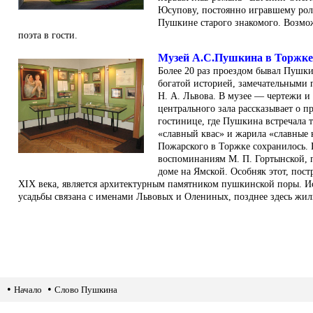
Юсупову, постоянно игравшему роль
Пушкине старого знакомого. Возмо
поэта в гости.
Музей А.С.Пушкина в Торжке
Более 20 раз проездом бывал Пушки
богатой историей, замечательными 
Н. А. Львова. В музее — чертежи и
центрального зала рассказывает о п
гостинице, где Пушкина встречала т
«славный квас» и жарила «славные 
Пожарского в Торжке сохранилось.
воспоминаниям М. П. Гортынской, 
доме на Ямской. Особняк этот, пос
XIX века, является архитектурным памятником пушкинской поры. Ис
усадьбы связана с именами Львовых и Олениных, позднее здесь жи
•
•
Начало
Слово Пушкина