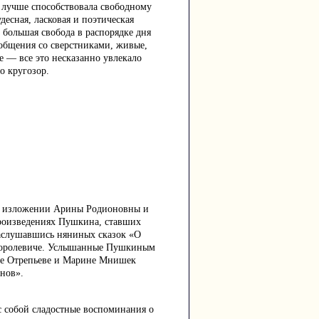
я лучше способствовала свободному
есная, ласковая и поэтическая
 большая свобода в распорядке дня
 общения со сверстниками, живые,
е — все это несказанно увлекало
о кругозор.
 в изложении Арины Родионовны и
произведениях Пушкина, ставших
наслушавшись няниных сказок «О
-королевиче. Услышанные Пушкиным
шке Отрепьеве и Марине Мнишек
нов».
с собой сладостные воспоминания о