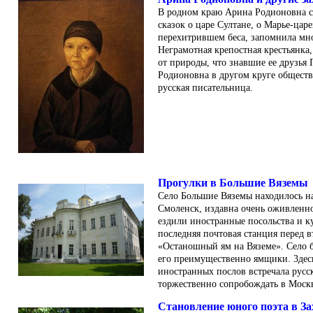
В родном краю Арина Родионовна с
сказок о царе Султане, о Марье-царе
перехитрившем беса, запомнила мн
Неграмотная крепостная крестьянка,
от природы, что знавшие ее друзья
Родионовна в другом круге обществ
русская писательница.
Прогулки в Большие Вяземы
Село Большие Вяземы находилось н
Смоленск, издавна очень оживленно
ездили иностранные посольства и 
последняя почтовая станция перед в
«Останошный ям на Вяземе». Село 
его преимущественно ямщики. 3дес
иностранных послов встречала русск
торжественно сопробождать в Моск
Становление юного поэта в За