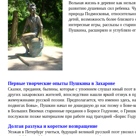
Вольная жизнь в деревне как нельз
развитию душевных сил ребенка. Чуд
природа Подмосковья, относительно
детей, возможность более близкого
интересные игры, рассказы о старин
Пушкина, расширяло и углубляло ег
Первые творческие опыты Пушкина в Захарове
Cказки, предания, былины, которые с упоением слушал юный поэт
других захаровских жителей, впоследствии нашли яркий отзвук в 
жемчужинами русской поэзии. Предполагается, что именно здесь, 
подвигах Бовы», Пушкин начал не дошедшую до нас поэму о Бове
в Больших Вяземах старинные предания о Борисе Годунове, о Гри
послужили позже материалом при работе над трагедией «Борис Году
Долгая разлука и короткое возвращение
Уезжая в Петербург учиться, будущий великий русский поэт увозил 