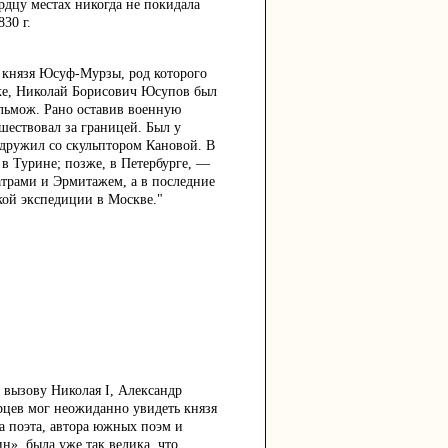
рдцу местах никогда не покидала
30 г.
 князя Юсуф-Мурзы, род которого
еке, Николай Борисович Юсупов был
льмож. Рано оставив военную
шествовал за границей. Был у
 дружил со скульптором Кановой. В
 в Турине; позже, в Петербурге, —
трами и Эрмитажем, а в последние
ой экспедиции в Москве."
 вызову Николая I, Александр
рцев мог неожиданно увидеть князя
а поэта, автора южных поэм и
н», была уже так велика, что