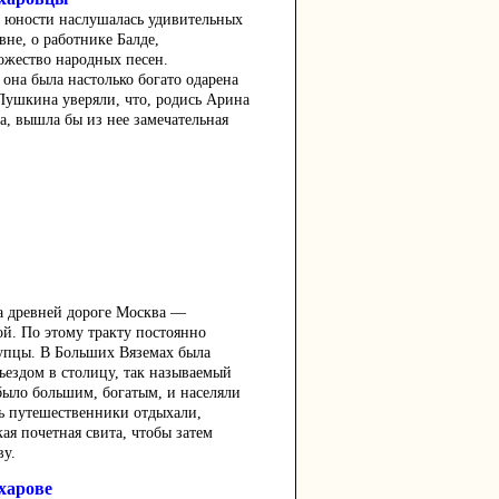
 юности наслушалась удивительных
вне, о работнике Балде,
ожество народных песен.
 она была настолько богато одарена
 Пушкина уверяли, что, родись Арина
а, вышла бы из нее замечательная
а древней дороге Москва —
й. По этому тракту постоянно
купцы. В Больших Вяземах была
ъездом в столицу, так называемый
было большим, богатым, и населяли
ь путешественники отдыхали,
ая почетная свита, чтобы затем
ву.
харове