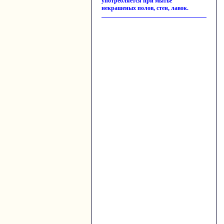
употребляется при мытье
некрашеных полов, стен, лавок.