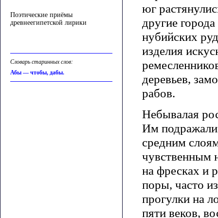
юг растянулис
Поэтические приёмы
другие города
древнеегипетской лирики
нубийских руд
изделия искус
ремесленников
Словарь старинных слов:
Абы — чтобы, дабы.
деревьев, зам
рабов.
Небывалая рос
Им подражали 
средним слоям
чувственным н
на фресках и 
поры, часто и
прогулки на л
пяти веков, в