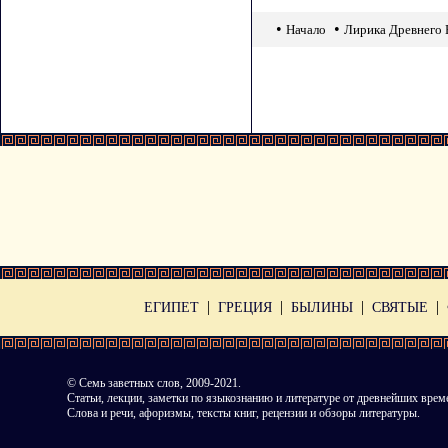
•
•
Начало
Лирика Древнего 
|
|
|
|
ЕГИПЕТ
ГРЕЦИЯ
БЫЛИНЫ
СВЯТЫЕ
©
Семь заветных слов
, 2009-2021.
Статьи, лекции, заметки по языкознанию и литературе от древнейших врем
Слова и речи, афоризмы, тексты книг, рецензии и обзоры литературы.