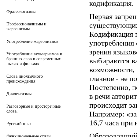
кодификация.
Фразеологизмы
Первая запрещ
существующих,
Профессионализмы и
жаргонизмы
Кодификация п
употребления 
Употребление жаргонизмов.
зрения языков
Употребление вульгаризмов и
выбираются ва
бранных слов в современных
пьесах и фильмах
возможности, 
Слова иноязычного
главное - не 
происхождения
Постепенно, п
Диалектизмы
в речи автори
происходит за
Разговорные и просторечные
слова.
Например: «за
16,7 часа при 
Русский язык
Образовавшийс
Функциональные стили