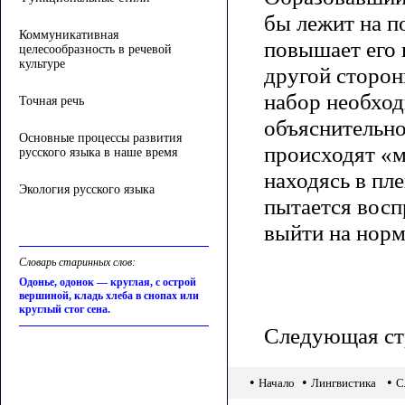
бы лежит на п
Коммуникативная
повышает его 
целесообразность в речевой
культуре
другой сторон
набор необход
Точная речь
объяснительно
Основные процессы развития
происходят «м
русского языка в наше время
находясь в пл
Экология русского языка
пытается восп
выйти на норм
Словарь старинных слов:
Одонье, одонок — круглая, с острой
вершиной, кладь хлеба в снопах или
круглый стог сена.
Следующая ст
•
•
•
Начало
Лингвистика
С