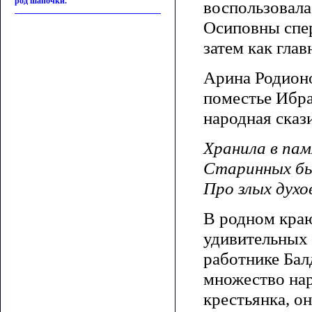
род шапочки.
воспользовала
Осиповны спер
затем как глав
Арина Родионо
поместье Ибра
народная сказ
Хранила в па
Старинных бы
Про злых духов
В родном кра
удивительных 
работнике Бал
множество нар
крестьянка, о