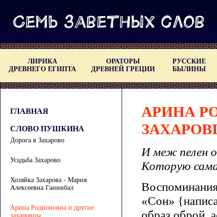
ЛИРИКА
ОРАТОРЫ
РУССКИЕ
ДРЕВНЕГО ЕГИПТА
ДРЕВНЕЙ ГРЕЦИИ
БЫЛИНЫ
АРИНА Р
ГЛАВНАЯ
ЗАХАРОВ
СЛОВО ПУШКИНА
Дорога в Захарово
И меж пелен о
Усадьба Захарово
Которую сама
Хозяйка Захарова - Мария
Воспоминания 
Алексеевна Ганнибал
«Сон» {написан
Арина Родионовна и другие
образ оброй, а
захаровцы