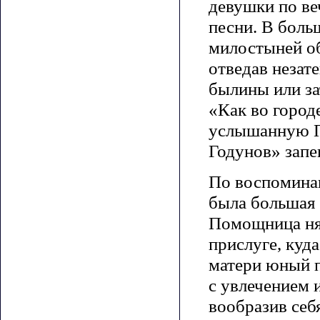
девушки по ве
песни. В боль
милостыней об
отведав незат
былины или за
«Как во город
услышанную П
Годунов» запе
По воспомина
была большая 
Помощница нян
прислуге, куд
матери юный п
с увлечением и
вообразив себ