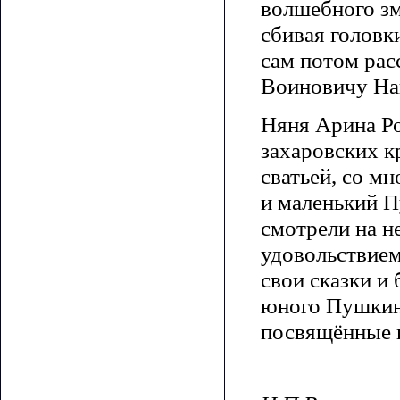
волшебного зм
сбивая головк
сам потом рас
Воиновичу На
Няня Арина Ро
захаровских к
сватьей, со м
и маленький П
смотрели на не
удовольствием
свои сказки и
юного Пушкин
посвящённые 