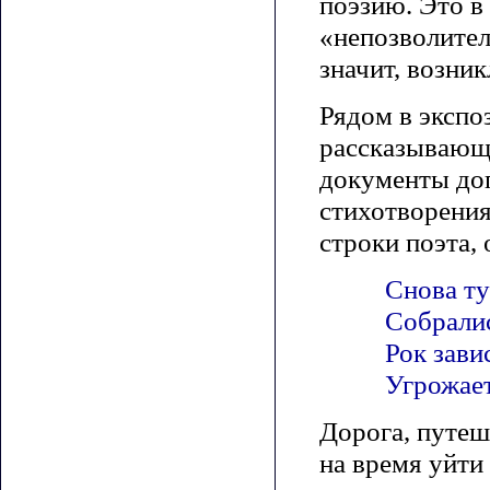
поэзию. Это в
«непозволител
значит, возник
Рядом в экспо
рассказывающи
документы доп
стихотворени
строки поэта,
Снова т
Собралис
Рок зав
Угрожает
Дорога, путеш
на время уйти