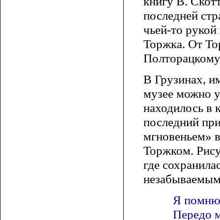
книгу В. Скот
последней стр
чьей-то рукой
Торжка. От То
Полторацкому
В Грузинах, и
музее можно у
находилось в 
последний при
мгновеньем» в
Торжком. Рису
где сохранила
незабываемым
Я помню 
Передо м