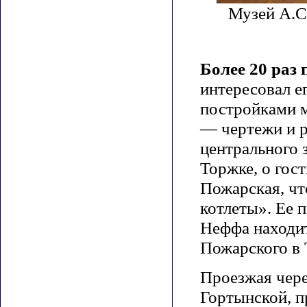
Музей А.С
Более 20 раз
интересовал е
постройками м
— чертежи и р
центрального 
Торжке, о гос
Пожарская, чт
котлеты». Ее 
Неффа находит
Пожарского в 
Проезжая чере
Гортынской, п