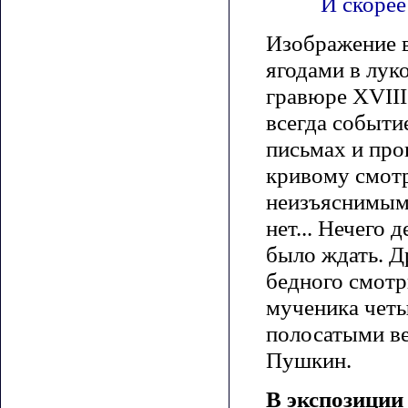
И скорее
Изображение в
ягодами в лук
гравюре XVIII
всегда событи
письмах и про
кривому смот
неизъяснимым 
нет... Нечего 
было ждать. Д
бедного смотр
мученика четы
полосатыми ве
Пушкин.
В экспозиции