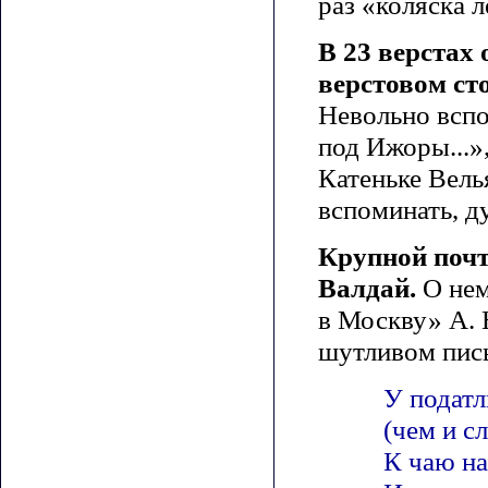
раз «коляска л
В 23 верстах 
верстовом ст
Невольно всп
под Ижоры...»
Катеньке Вель
вспоминать, д
Крупной почт
Валдай.
О нем
в Москву» А. 
шутливом пись
У податл
(чем и с
К чаю на