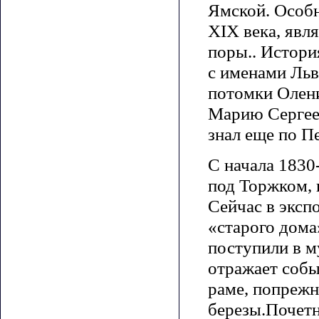
Ямской. Особн
XIX века, явл
поры.. Истори
с именами Льв
потомки Олени
Марию Сергее
знал еще по П
С начала 1830
под Торжком, 
Сейчас в эксп
«старого дом
поступили в м
отражает собы
раме, попрежн
березы.Почетн