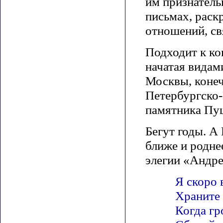
им признатель
письмах, рас
отношений, св
Подходит к ко
начатая видам
Москвы, коне
Петербургско-
памятника Пу
Бегут годы. А
ближе и родне
элегии «Андр
Я скоро 
Храните 
Когда гр