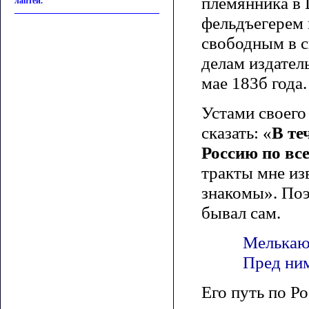
племянника в 
лаптей.
фельдъегерем 
свободным в с
делам издател
мае 183б года.
Устами своего
сказать: «
В те
Россию по вс
тракты мне из
знакомы». Поэ
бывал сам.
Мелькают
Пред ним
Его путь по Р