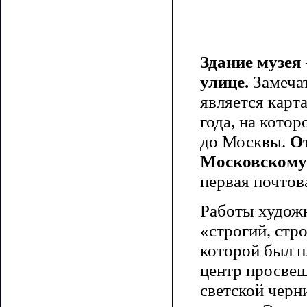
Здание музея
улице.
Замеча
является карт
года, на кото
до Москвы.
От
Московскому 
первая почтов
Работы художн
«строгий, стр
которой был п
центр просвещ
светской черн