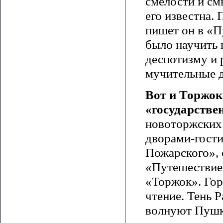
смелости и см
его известна.
пишет он в «П
было научить 
деспотизму и р
мучительные д
Вот и Торжок
«государстве
новоторжских 
дворами-гости
Пожарского», 
«Путешествие 
«Торжок». Гор
чтение. Тень 
волнуют Пушк