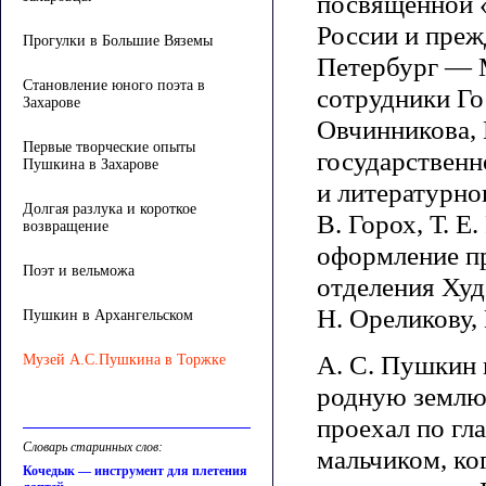
посвященной 
России и преж
Прогулки в Большие Вяземы
Петербург — 
Становление юного поэта в
сотрудники Го
Захарове
Овчинникова, 
Первые творческие опыты
государственн
Пушкина в Захарове
и литературног
Долгая разлука и короткое
В. Горох, Т. 
возвращение
оформление п
Поэт и вельможа
отделения Худ
Н. Ореликову, 
Пушкин в Архангельском
А. С. Пушкин 
Музей А.С.Пушкина в Торжке
родную землю,
проехал по гл
Словарь старинных слов:
мальчиком, ко
Кочедык — инструмент для плетения