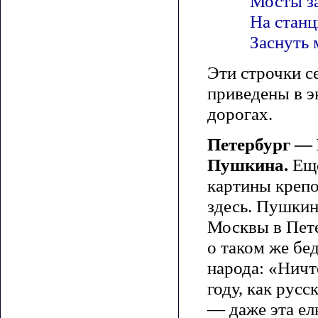
Мосты з
На станц
Заснуть 
Эти строчки с
приведены в э
дорогах.
Петербург — 
Пушкина.
Еще
картины крепо
здесь. Пушкин
Москвы в Пете
о таком же бе
народа: «Ничт
году, как русс
— даже эта ел