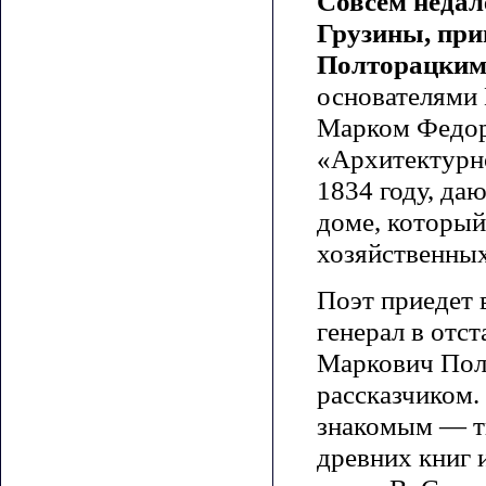
Совсем недал
Грузины, пр
Полторацким
основателями 
Марком Федор
«Архитектурно
1834 году, да
доме, который
хозяйственных
Поэт приедет 
генерал в отс
Маркович Пол
рассказчиком.
знакомым — т
древних книг 