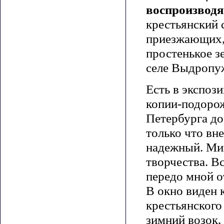
воспроизводя
крестьянский 
приезжающих, 
простенькое з
селе Выдропуж
Есть в экспоз
копии-подорож
Петербурга до
только что вн
надежный. Мин
творчества. В
передо мной о
В окно виден 
крестьянского
зимний возок,