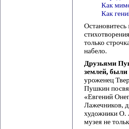
Как мим
Как гени
Остановитесь 
стихотворения
только строчка
набело.
Друзьями Пуш
землей, были
уроженец Твер
Пушкин посвя
«Евгений Онег
Лажечников, д
художники О. А
музея не толь