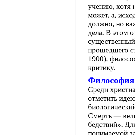
учению, хотя 
может, а, исхо
должно, но ва
дела. В этом 
существенный 
прошедшего ст
1900), филосо
критику.
Философия 
Среди христиа
отметить идею
биологический
Смерть — вели
бедствий». Дл
понимаемой зд