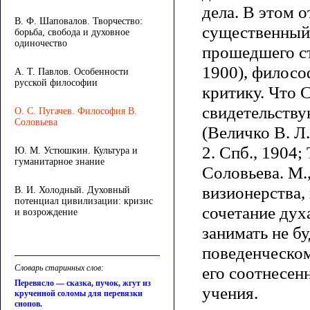
дела. В этом 
В. Ф. Шаповалов. Творчество:
существенный 
борьба, свобода и духовное
одиночество
прошедшего ст
1900), филосо
А. Т. Павлов. Особенности
русской философии
критику. Что 
свидетельств
О. С. Пугачев. Философия В.
Соловьева
(Величко В. Л
2. Спб., 1904;
Ю. М. Устюшкин. Культура и
гуманитарное знание
Соловьева. М.
визионерства,
В. И. Холодный. Духовный
потенциал цивилизации: кризис
сочетание дух
и возрождение
занимать не б
поведенческом
Словарь старинных слов:
его соотнесен
Перевясло — сказка, пучок, жгут из
учения.
крученной соломы для перевязки
снопов.